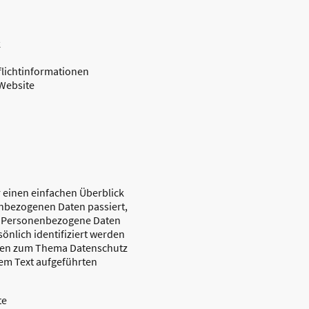
k
flichtinformationen
 Website
 einen einfachen Überblick
nbezogenen Daten passiert,
. Personenbezogene Daten
sönlich identifiziert werden
onen zum Thema Datenschutz
em Text aufgeführten
te