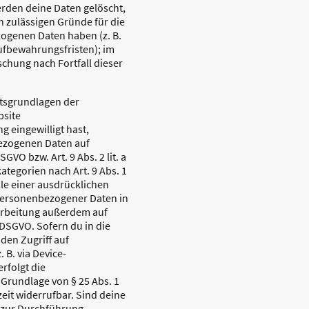
rden deine Daten gelöscht,
h zulässigen Gründe für die
ogenen Daten haben (z. B.
ufbewahrungsfristen); im
öschung nach Fortfall dieser
tsgrundlagen der
bsite
g eingewilligt hast,
ezogenen Daten auf
SGVO bzw. Art. 9 Abs. 2 lit. a
tegorien nach Art. 9 Abs. 1
le einer ausdrücklichen
 personenbezogener Daten in
rarbeitung außerdem auf
a DSGVO. Sofern du in die
den Zugriff auf
 B. via Device-
erfolgt die
 Grundlage von § 25 Abs. 1
zeit widerrufbar. Sind deine
r zur Durchführung