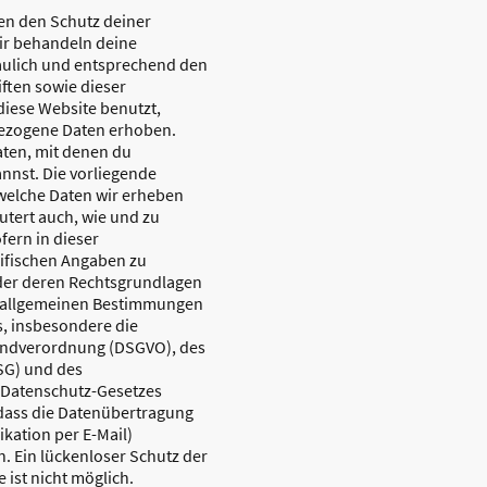
en den Schutz deiner
ir behandeln deine
ulich und entsprechend den
ften sowie dieser
iese Website benutzt,
ezogene Daten erhoben.
ten, mit denen du
annst. Die vorliegende
 welche Daten wir erheben
äutert auch, wie und zu
ern in dieser
ifischen Angaben zu
er deren Rechtsgrundlagen
e allgemeinen Bestimmungen
, insbesondere die
undverordnung (DSGVO), des
SG) und des
Datenschutz-Gesetzes
 dass die Datenübertragung
ikation per E-Mail)
. Ein lückenloser Schutz der
 ist nicht möglich.