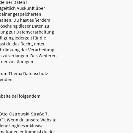
 deiner Daten?
tgeltlich Auskunft über
deiner gespeicherten
alten. Du hast außerdem
 Löschung dieser Daten zu
gung zur Datenverarbeitung
lligung jederzeit für die
st du das Recht, unter
hränkung der Verarbeitung
 zu verlangen. Des Weiteren
i der zuständigen
n zum Thema Datenschutz
wenden.
ebsite bei folgendem
 Otto-Ostrowski-Straße 7,
to“). Wenn du unsere Website
dene Logfiles inklusive
ormationen entnimmst du der