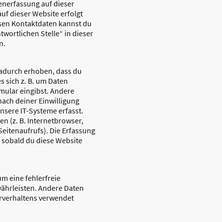
tenerfassung auf dieser
uf dieser Website erfolgt
sen Kontaktdaten kannst du
wortlichen Stelle“ in dieser
n.
adurch erhoben, dass du
es sich z. B. um Daten
rmular eingibst. Andere
ach deiner Einwilligung
sere IT-Systeme erfasst.
en (z. B. Internetbrowser,
Seitenaufrufs). Die Erfassung
, sobald du diese Website
um eine fehlerfreie
währleisten. Andere Daten
rverhaltens verwendet